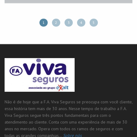
1
2
3
4
5
Não é de hoje que a F.A. Viva Seguros se preocupa com você cliente,
essa história tem mais de 30 anos. Nesse tempo de trabalho a F.A.
Viva Seguros segue três pontos fundamentais para com o
atendimento ao cliente. Conta com uma experiência de mais de 30
anos no mercado. Opera com todos os ramos de seguros e com
todas as grandes companhias...
Sobre nós