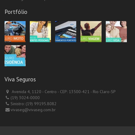
Portfólio
Viva Seguros
Avenida 4, 1120 - Centro - CEP: 13500-421 - Rio Claro-SP
(19) 3024-0000
Sinistro: (19) 99195.8082
vivaseg@vivaseg.com.br